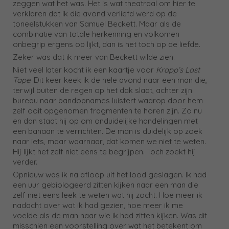
zeggen wat het was. Het is wat theatraal om hier te
verklaren dat ik die avond verliefd werd op de
toneelstukken van Samuel Beckett. Maar als de
combinatie van totale herkenning en volkomen
onbegrip ergens op lijkt, dan is het toch op de liefde.
Zeker was dat ik meer van Beckett wilde zien.
Niet veel later kocht ik een kaartje voor
Krapp’s Last
Tape
. Dit keer keek ik de hele avond naar een man die,
terwijl buiten de regen op het dak slaat, achter zijn
bureau naar bandopnames luistert waarop door hem
zelf ooit opgenomen fragmenten te horen zijn. Zo nu
en dan staat hij op om onduidelijke handelingen met
een banaan te verrichten. De man is duidelijk op zoek
naar iets, maar waarnaar, dat komen we niet te weten.
Hij lijkt het zelf niet eens te begrijpen. Toch zoekt hij
verder.
Opnieuw was ik na afloop uit het lood geslagen. Ik had
een uur gebiologeerd zitten kijken naar een man die
zelf niet eens leek te weten wat hij zocht. Hoe meer ik
nadacht over wat ik had gezien, hoe meer ik me
voelde als de man naar wie ik had zitten kijken. Was dit
misschien een voorstelling over wat het betekent om