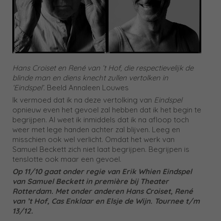
Hans Croiset en René van ’t Hof, die respectievelijk de
blinde man en diens knecht zullen vertolken in
‘Eindspel’.
Beeld Annaleen Louwes
Ik vermoed dat ik na deze vertolking van
Eindspel
opnieuw even het gevoel zal hebben dat ik het begin te
begrijpen. Al weet ik inmiddels dat ik na afloop toch
weer met lege handen achter zal blijven. Leeg en
misschien ook wel verlicht. Omdat het werk van
Samuel Beckett zich niet laat begrijpen. Begrijpen is
tenslotte ook maar een gevoel.
Op 11/10 gaat onder regie van Erik Whien Eindspel
van Samuel Beckett in première bij Theater
Rotterdam. Met onder anderen Hans Croiset, René
van ’t Hof, Cas Enklaar en Elsje de Wijn. Tournee t/m
13/12.