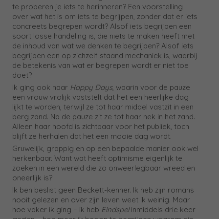
te proberen je iets te herinneren? Een voorstelling
over wat het is om iets te begrijpen, zonder dat er iets
concreets begrepen wordt? Alsof iets begrijpen een
soort losse handeling is, die niets te maken heeft met
de inhoud van wat we denken te begrijpen? Alsof iets
begrijpen een op zichzelf staand mechaniek is, waarbij
de betekenis van wat er begrepen wordt er niet toe
doet?
Ik ging ook naar
Happy Days
, waarin voor de pauze
een vrouw vrolijk vaststelt dat het een heerlijke dag
lijkt te worden, terwijl ze tot haar middel vastzit in een
berg zand. Na de pauze zit ze tot haar nek in het zand.
Alleen haar hoofd is zichtbaar voor het publiek, toch
blijft ze herhalen dat het een mooie dag wordt.
Gruwelijk, grappig en op een bepaalde manier ook wel
herkenbaar. Want wat heeft optimisme eigenlijk te
zoeken in een wereld die zo onweerlegbaar wreed en
oneerlijk is?
Ik ben beslist geen Beckett-kenner. Ik heb zijn romans
nooit gelezen en over zijn leven weet ik weinig. Maar
hoe vaker ik ging – ik heb
Eindspel
inmiddels drie keer