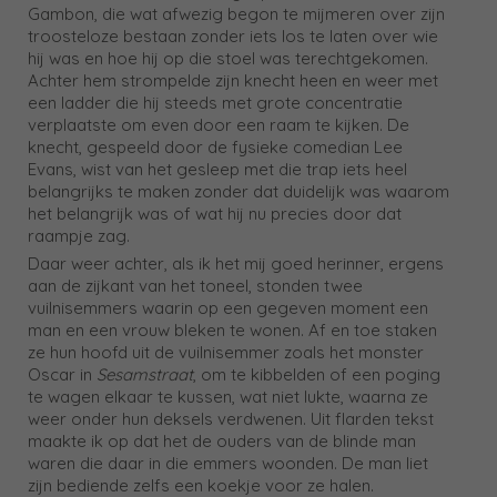
Gambon, die wat afwezig begon te mijmeren over zijn
troosteloze bestaan zonder iets los te laten over wie
hij was en hoe hij op die stoel was terechtgekomen.
Achter hem strompelde zijn knecht heen en weer met
een ladder die hij steeds met grote concentratie
verplaatste om even door een raam te kijken. De
knecht, gespeeld door de fysieke comedian Lee
Evans, wist van het gesleep met die trap iets heel
belangrijks te maken zonder dat duidelijk was waarom
het belangrijk was of wat hij nu precies door dat
raampje zag.
Daar weer achter, als ik het mij goed herinner, ergens
aan de zijkant van het toneel, stonden twee
vuilnisemmers waarin op een gegeven moment een
man en een vrouw bleken te wonen. Af en toe staken
ze hun hoofd uit de vuilnisemmer zoals het monster
Oscar in
Sesamstraat
, om te kibbelden of een poging
te wagen elkaar te kussen, wat niet lukte, waarna ze
weer onder hun deksels verdwenen. Uit flarden tekst
maakte ik op dat het de ouders van de blinde man
waren die daar in die emmers woonden. De man liet
zijn bediende zelfs een koekje voor ze halen.