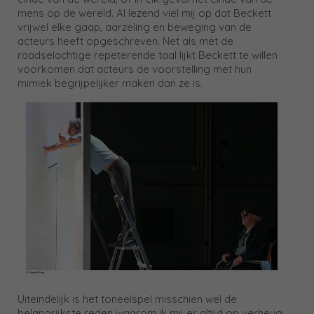
mens op de wereld. Al lezend viel mij op dat Beckett
vrijwel elke gaap, aarzeling en beweging van de
acteurs heeft opgeschreven. Net als met de
raadselachtige repeterende taal lijkt Beckett te willen
voorkomen dat acteurs de voorstelling met hun
mimiek begrijpelijker maken dan ze is.
Uiteindelijk is het toneelspel misschien wel de
belangrijkste reden waarom ik mij er altijd op verheug