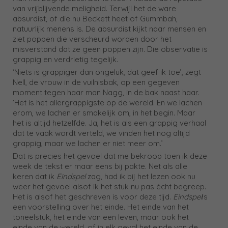
van vrijblijvende meligheid. Terwijl het de ware
absurdist, of die nu Beckett heet of Gummbah,
natuurlijk menens is. De absurdist kijkt naar mensen en
ziet poppen die verscheurd worden door het
misverstand dat ze geen poppen zijn. Die observatie is
grappig en verdrietig tegelijk.
‘Niets is grappiger dan ongeluk, dat geef ik toe’, zegt
Nell, de vrouw in de vuilnisbak, op een gegeven
moment tegen haar man Nagg, in de bak naast haar.
‘Het is het allergrappigste op de wereld. En we lachen
erom, we lachen er smakelijk om, in het begin. Maar
het is altijd hetzelfde. Ja, het is als een grappig verhaal
dat te vaak wordt verteld, we vinden het nog altijd
grappig, maar we lachen er niet meer om.’
Dat is precies het gevoel dat me bekroop toen ik deze
week de tekst er maar eens bij pakte. Net als alle
keren dat ik
Eindspel
zag, had ik bij het lezen ook nu
weer het gevoel alsof ik het stuk nu pas écht begreep.
Het is alsof het geschreven is voor deze tijd.
Eindspel
is
een voorstelling over het einde. Het einde van het
toneelstuk, het einde van een leven, maar ook het
einde van de wereld, of in elk geval het einde van de