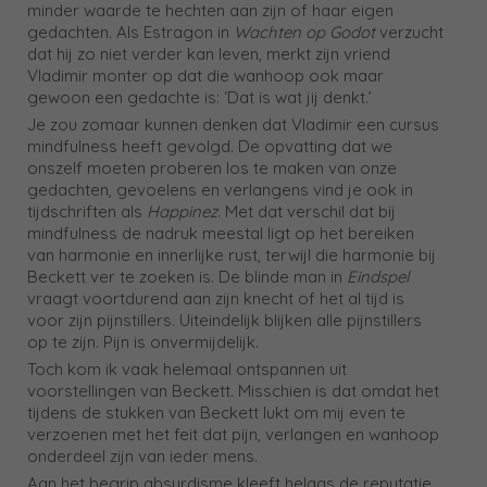
minder waarde te hechten aan zijn of haar eigen
gedachten. Als Estragon in
Wachten op Godot
verzucht
dat hij zo niet verder kan leven, merkt zijn vriend
Vladimir monter op dat die wanhoop ook maar
gewoon een gedachte is: ‘Dat is wat jij denkt.’
Je zou zomaar kunnen denken dat Vladimir een cursus
mindfulness heeft gevolgd. De opvatting dat we
onszelf moeten proberen los te maken van onze
gedachten, gevoelens en verlangens vind je ook in
tijdschriften als
Happinez
. Met dat verschil dat bij
mindfulness de nadruk meestal ligt op het bereiken
van harmonie en innerlijke rust, terwijl die harmonie bij
Beckett ver te zoeken is. De blinde man in
Eindspel
vraagt voortdurend aan zijn knecht of het al tijd is
voor zijn pijnstillers. Uiteindelijk blijken alle pijnstillers
op te zijn. Pijn is onvermijdelijk.
Toch kom ik vaak helemaal ontspannen uit
voorstellingen van Beckett. Misschien is dat omdat het
tijdens de stukken van Beckett lukt om mij even te
verzoenen met het feit dat pijn, verlangen en wanhoop
onderdeel zijn van ieder mens.
Aan het begrip absurdisme kleeft helaas de reputatie