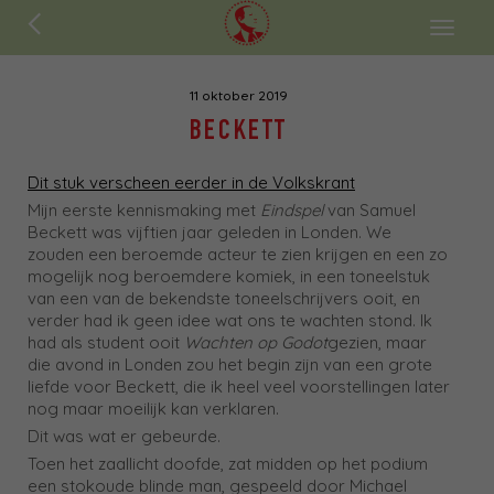
ENGLISH
Toggl
naviga
11 oktober 2019
BECKETT
Dit stuk verscheen eerder in de Volkskrant
Mijn eerste kennismaking met
Eindspel
van Samuel
Beckett was vijftien jaar geleden in Londen. We
zouden een beroemde acteur te zien krijgen en een zo
mogelijk nog beroemdere komiek, in een toneelstuk
van een van de bekendste toneelschrijvers ooit, en
verder had ik geen idee wat ons te wachten stond. Ik
had als student ooit
Wachten op Godot
gezien, maar
die avond in Londen zou het begin zijn van een grote
liefde voor Beckett, die ik heel veel voorstellingen later
nog maar moeilijk kan verklaren.
Dit was wat er gebeurde.
Toen het zaallicht doofde, zat midden op het podium
een stokoude blinde man, gespeeld door Michael