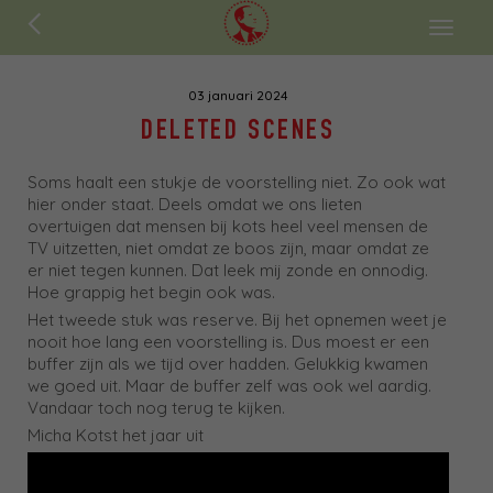
ENGLISH
Toggl
naviga
03 januari 2024
DELETED SCENES
Soms haalt een stukje de voorstelling niet. Zo ook wat
hier onder staat. Deels omdat we ons lieten
overtuigen dat mensen bij kots heel veel mensen de
TV uitzetten, niet omdat ze boos zijn, maar omdat ze
er niet tegen kunnen. Dat leek mij zonde en onnodig.
Hoe grappig het begin ook was.
Het tweede stuk was reserve. Bij het opnemen weet je
nooit hoe lang een voorstelling is. Dus moest er een
buffer zijn als we tijd over hadden. Gelukkig kwamen
we goed uit. Maar de buffer zelf was ook wel aardig.
Vandaar toch nog terug te kijken.
Micha Kotst het jaar uit