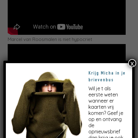
Marcel van Roosmalen is niet hypocriet
x
Krijg Micha in je
brievenbus
Wil je t als
eerste weten
wanneer er
nog een keer het liedje maar dan zonder applaus er
kaarten vrij
door heen
komen? Geef je
op en ontvang
de
opnieuwsbrief
dan krijg je ook