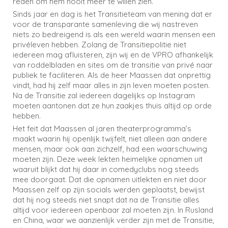
reden om hem nooit meer te willen zien.
Sinds jaar en dag is het Transitieteam van mening dat er
voor de transparante samenleving die wij nastreven
niets zo bedreigend is als een wereld waarin mensen een
privéleven hebben. Zolang de Transitiepolitie niet
iedereen mag afluisteren, zijn wij en de VPRO afhankelijk
van roddelbladen en sites om de transitie van privé naar
publiek te faciliteren. Als de heer Maassen dat onprettig
vindt, had hij zelf maar alles in zijn leven moeten posten.
Na de Transitie zal iedereen dagelijks op Instagram
moeten aantonen dat ze hun zaakjes thuis altijd op orde
hebben.
Het feit dat Maassen al jaren theaterprogramma’s
maakt waarin hij openlijk twijfelt, niet alleen aan andere
mensen, maar ook aan zichzelf, had een waarschuwing
moeten zijn. Deze week lekten heimelijke opnamen uit
waaruit blijkt dat hij daar in comedyclubs nog steeds
mee doorgaat. Dat die opnamen uitlekten en niet door
Maassen zelf op zijn socials werden geplaatst, bewijst
dat hij nog steeds niet snapt dat na de Transitie alles
altijd voor iedereen openbaar zal moeten zijn. In Rusland
en China, waar we aanzienlijk verder zijn met de Transitie,