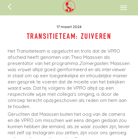
ENGLISH
Toggl
naviga
17 maart 2024
TRANSITIETEAM: ZUIVEREN
Het Transitieteam is opgelucht en trots dat de VPRO
afscheid heeft genomen van Theo Maassen als
presentator van het programma
Zomergasten
. Maassen
was vrijwel altijd goed geïnformeerd en als interviewer
in staat om op een toegankelijke en inhoudelijke manier
een gesprek te voeren dat de moeite van het bekijken
waard was. Dat hij volgens de VPRO altijd op een
respectvolle wijze met collega’s omging, is door de
omroep terecht opzijgeschoven als reden om hem aan
te houden.
Geruchten dat Maassen buiten het oog van de camera
en de VPRO om misschien wel eens dingen gedaan zou
kunnen hebben die iemand, als ze waar zouden zijn, liever
niet zelf op Instagram zou zetten, zijn voor ons genoeg