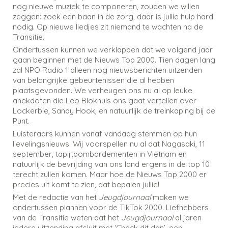
nog nieuwe muziek te componeren, zouden we willen
zeggen: zoek een baan in de zorg, daar is jullie hulp hard
nodig. Op nieuwe liedjes zit niemand te wachten na de
Transitie.
Ondertussen kunnen we verklappen dat we volgend jaar
gaan beginnen met de Nieuws Top 2000. Tien dagen lang
zal NPO Radio 1 alleen nog nieuwsberichten uitzenden
van belangrijke gebeurtenissen die al hebben
plaatsgevonden. We verheugen ons nu al op leuke
anekdoten die Leo Blokhuis ons gaat vertellen over
Lockerbie, Sandy Hook, en natuurlijk de treinkaping bij de
Punt.
Luisteraars kunnen vanaf vandaag stemmen op hun
lievelingsnieuws. Wij voorspellen nu al dat Nagasaki, 11
september, tapijtbombardementen in Vietnam en
natuurlijk de bevrijding van ons land ergens in de top 10
terecht zullen komen. Maar hoe de Nieuws Top 2000 er
precies uit komt te zien, dat bepalen jullie!
Met de redactie van het
Jeugdjournaal
maken we
ondertussen plannen voor de TikTok 2000. Liefhebbers
van de Transitie weten dat het
Jeugdjournaal
al jaren
iedere uitzending afsluit met ‘Check dit dan’, een