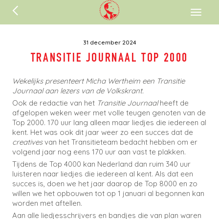
ENGLISH
Toggl
naviga
31 december 2024
TRANSITIE JOURNAAL TOP 2000
Wekelijks presenteert Micha Wertheim een Transitie
Journaal aan lezers van de Volkskrant.
Ook de redactie van het
Transitie Journaal
heeft de
afgelopen weken weer met volle teugen genoten van de
Top 2000. 170 uur lang alleen maar liedjes die iedereen al
kent. Het was ook dit jaar weer zo een succes dat de
creatives
van het Transitieteam bedacht hebben om er
volgend jaar nog eens 170 uur aan vast te plakken.
Tijdens de Top 4000 kan Nederland dan ruim 340 uur
luisteren naar liedjes die iedereen al kent. Als dat een
succes is, doen we het jaar daarop de Top 8000 en zo
willen we het opbouwen tot op 1 januari al begonnen kan
worden met aftellen.
Aan alle liedjesschrijvers en bandjes die van plan waren