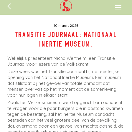
ENGLISH
Toggl
naviga
10 maart 2025
TRANSITIE JOURNAAL: NATIONAAL
INERTIE MUSEUM.
Wekelijks presenteert Micha Wertheim een Transitie
Journaal voor lezers van de Volkskrant.
Deze week was het Transitie Journaal bij de feestelijke
opening van het Nationaal Inertie Museum. Een museum
dat stilstaat bij het gevoel van totale onmacht dat
mensen overvalt op het moment dat de samenleving
voor hun ogen in elkaar stort.
Zoals het Verzetsmuseum werd opgericht om aandacht
te vragen voor die paar burgers die in opstand kwamen
tegen de bezetting, zal het Inertie Museum aandacht
besteden aan het veel grotere deel van de bevolking
dat, overmand door een gevoel van machteloosheid, de
bezetting apathisch over zich heen liet komen.