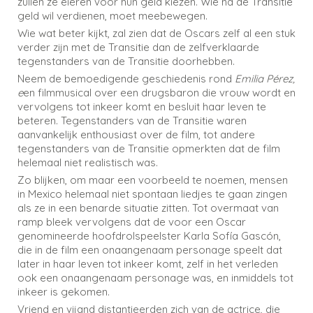
zullen ze eieren voor hun geld kiezen. Wie na de Transitie
geld wil verdienen, moet meebewegen.
Wie wat beter kijkt, zal zien dat de Oscars zelf al een stuk
verder zijn met de Transitie dan de zelfverklaarde
tegenstanders van de Transitie doorhebben.
Neem de bemoedigende geschiedenis rond
Emilia Pérez,
e
en filmmusical over een drugsbaron die vrouw wordt en
vervolgens tot inkeer komt en besluit haar leven te
beteren. Tegenstanders van de Transitie waren
aanvankelijk enthousiast over de film, tot andere
tegenstanders van de Transitie opmerkten dat de film
helemaal niet realistisch was.
Zo blijken, om maar een voorbeeld te noemen, mensen
in Mexico helemaal niet spontaan liedjes te gaan zingen
als ze in een benarde situatie zitten. Tot overmaat van
ramp bleek vervolgens dat de voor een Oscar
genomineerde hoofdrolspeelster Karla Sofía Gascón,
die in de film een onaangenaam personage speelt dat
later in haar leven tot inkeer komt, zelf in het verleden
ook een onaangenaam personage was, en inmiddels tot
inkeer is gekomen.
Vriend en vijand distantieerden zich van de actrice, die