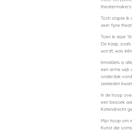
theatermakers z
Toch stapte ik
zeer fijne thea
Toen ik daar 16
De kaap, zoals
wordt, was één
Inmiddels is al
een arme wijk 
onderdak vonde
zeelieden kwam
In de hoop ove
een bezoek aan
Katendrecht g
Mijn hoop om m
Kunst die soms