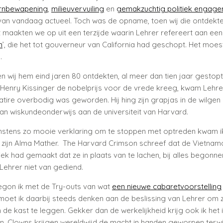
rn
bewapening
,
milieuvervuiling
en
gemakzuchtig politiek engag
van vandaag actueel. Toch was de opname, toen wij die ontdekten
 maakten we op uit een terzijde waarin Lehrer refereert aan ee
n
’, die het tot gouverneur van California had geschopt. Het moes
.
n wij hem eind jaren 80 ontdekten, al meer dan tien jaar gestop
Henry Kissinger de nobelprijs voor de vrede kreeg, kwam Lehre
atire overbodig was geworden. Hij hing zijn grapjas in de wilgen e
an wiskundeonderwijs aan de universiteit van Harvard.
nstens zo mooie verklaring om te stoppen met optreden kwam ik
 zijn Alma Mather. The Harvard Crimson schreef dat de Vietnamo
tiek had gemaakt dat ze in plaats van te lachen, bij alles begonne
ehrer niet van gediend.
gon ik met de Try-outs van wat
een nieuwe cabaretvoorstelling
moet ik daarbij steeds denken aan de beslissing van Lehrer om z
 de kast te leggen. Gekker dan de werkelijkheid krijg ook ik het 
. Clowns krijgen wereldwijd de macht in handen geworpen terwij