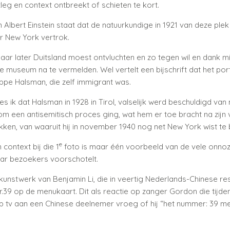
tleg en context ontbreekt of schieten te kort.
n Albert Einstein staat dat de natuurkundige in 1921 van deze ple
 New York vertrok.
 jaar later Duitsland moest ontvluchten en zo tegen wil en dank m
ie museum na te vermelden. Wel vertelt een bijschrift dat het po
ippe Halsman, die zelf immigrant was.
es ik dat Halsman in 1928 in Tirol, valselijk werd beschuldigd van
om een antisemitisch proces ging, wat hem er toe bracht na zijn v
ekken, van waaruit hij in november 1940 nog net New York wist te 
e
context bij die 1
foto is maar één voorbeeld van de vele onnoz
ar bezoekers voorschotelt.
 kunstwerk van Benjamin Li, die in veertig Nederlands-Chinese re
r.39 op de menukaart. Dit als reactie op zanger Gordon die tijde
p tv aan een Chinese deelnemer vroeg of hij “het nummer: 39 met