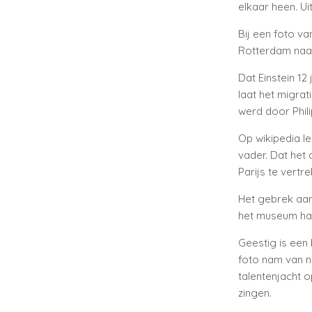
elkaar heen. Ui
Bij een foto va
Rotterdam naar
Dat Einstein 12
laat het migrat
werd door Phil
Op wikipedia le
vader. Dat het 
Parijs te vertr
Het gebrek aan 
het museum ha
Geestig is een
foto nam van n
talentenjacht o
zingen.