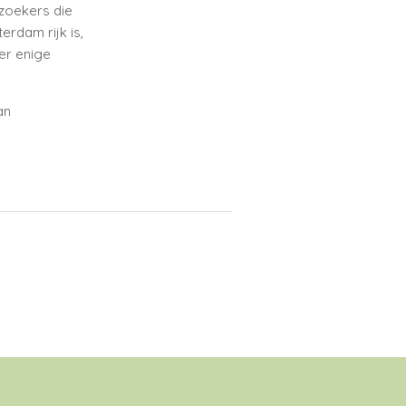
zoekers die
rdam rijk is,
er enige
an