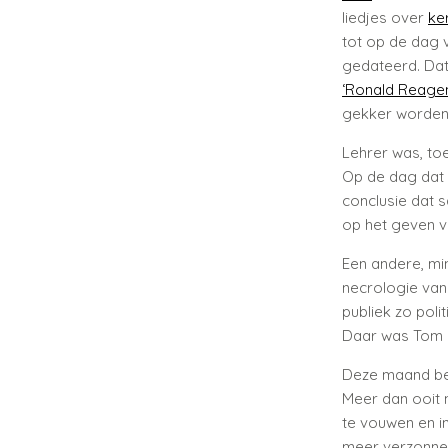
liedjes over
ke
tot op de dag 
gedateerd. Dat
‘Ronald Reage
gekker worden
Lehrer was, toe
Op de dag dat 
conclusie dat s
op het geven v
Een andere, mi
necrologie van
publiek zo poli
Daar was Tom L
Deze maand be
Meer dan ooit 
te vouwen en in
meer verzonnen