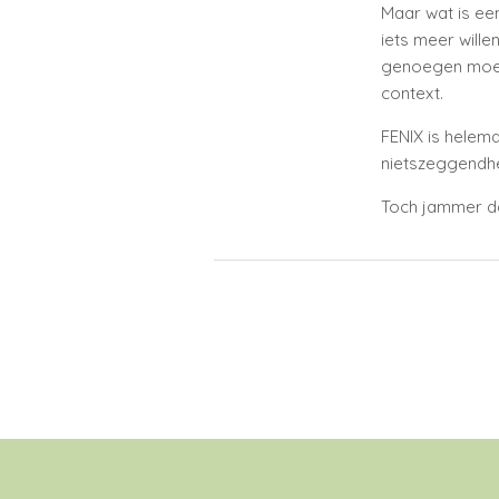
Maar wat is ee
iets meer will
genoegen moet
context.
FENIX is helem
nietszeggendhei
Toch jammer dat