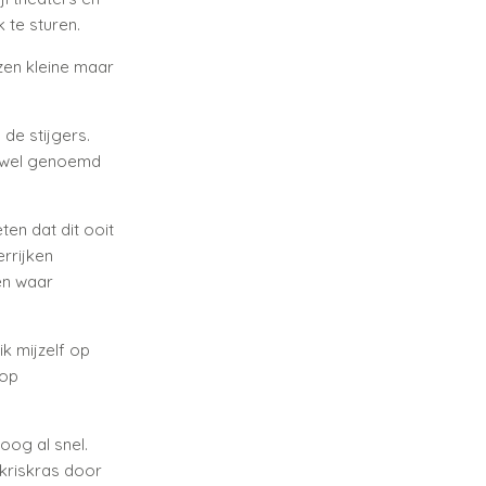
 te sturen.
zen kleine maar
 de stijgers.
k wel genoemd
en dat dit ooit
rrijken
en waar
k mijzelf op
 op
oog al snel.
kriskras door