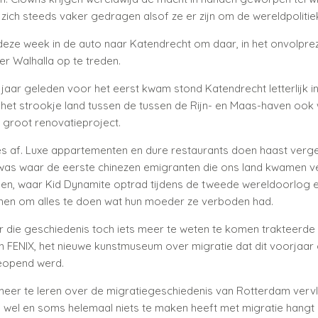
ich steeds vaker gedragen alsof ze er zijn om de wereldpolitiek
 deze week in de auto naar Katendrecht om daar, in het onvolpre
ter Walhalla op te treden.
 jaar geleden voor het eerst kwam stond Katendrecht letterlijk in
 het strookje land tussen de tussen de Rijn- en Maas-haven oo
 groot renovatieproject.
les af. Luxe appartementen en dure restaurants doen haast verget
was waar de eerste chinezen emigranten die ons land kwamen ve
n, waar Kid Dynamite optrad tijdens de tweede wereldoorlog 
en om alles te doen wat hun moeder ze verboden had.
r die geschiedenis toch iets meer te weten te komen trakteerde i
 FENIX, het nieuwe kunstmuseum over migratie dat dit voorjaar
eopend werd.
eer te leren over de migratiegeschiedenis van Rotterdam vervl
 wel en soms helemaal niets te maken heeft met migratie hangt 