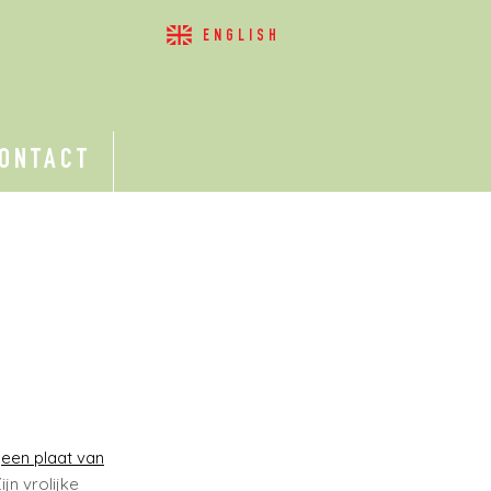
ENGLISH
ONTACT
n
een plaat van
jn vrolijke