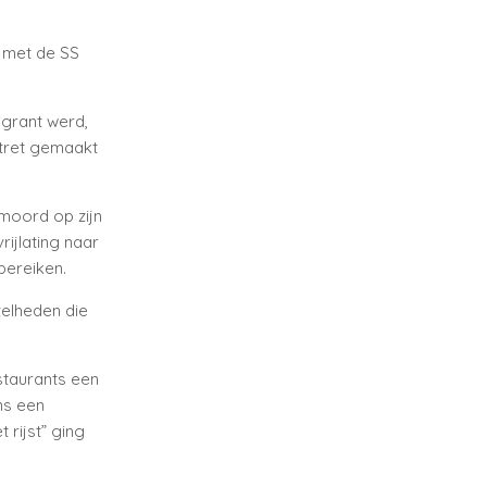
k met de SS
igrant werd,
rtret gemaakt
 moord op zijn
rijlating naar
bereiken.
elheden die
staurants een
ns een
 rijst” ging