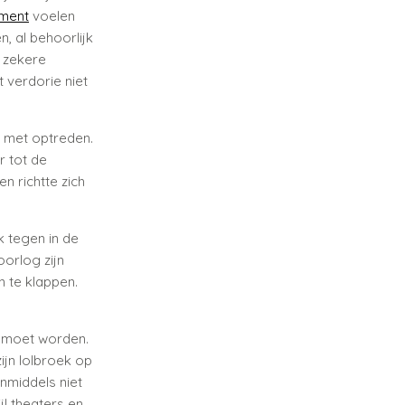
ement
voelen
, al behoorlijk
n zekere
t verdorie niet
t met optreden.
r tot de
n richtte zich
 tegen in de
orlog zijn
n te klappen.
moet worden.
ijn lolbroek op
inmiddels niet
l theaters en