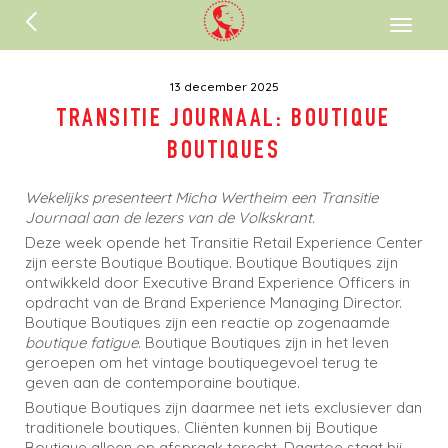
ENGLISH
Toggl
naviga
13 december 2025
TRANSITIE JOURNAAL: BOUTIQUE
BOUTIQUES
Wekelijks presenteert Micha Wertheim een Transitie
Journaal aan de lezers van de Volkskrant.
Deze week opende het Transitie Retail Experience Center
zijn eerste Boutique Boutique. Boutique Boutiques zijn
ontwikkeld door Executive Brand Experience Officers in
opdracht van de Brand Experience Managing Director.
Boutique Boutiques zijn een reactie op zogenaamde
boutique fatigue
. Boutique Boutiques zijn in het leven
geroepen om het vintage boutiquegevoel terug te
geven aan de contemporaine boutique.
Boutique Boutiques zijn daarmee net iets exclusiever dan
traditionele boutiques. Cliënten kunnen bij Boutique
Boutique alleen op afspraak terecht. Daartoe staat bij