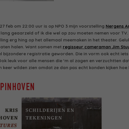
27 feb om 22:00 uur is op NPO 3 mijn voorstelling
Nergens A
eb lang geaarzeld of ik die wel op zou moeten nemen voor TV
ling erg hing op het allemaal meemaken in het theater. Gelu
r laten halen. Want samen met
regisseur cameraman Jim St
l bijzondere registratie geworden. Die in vorm ook echt iets
Ook leuk voor alle mensen die ‘m al zagen en verzuchtten dat
n keer wilden zien omdat ze dan pas echt konden kijken hoe 
SPINHOVEN