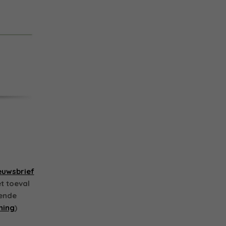
euwsbrief
t toeval
mende
ning
)