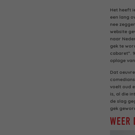
Het heeft i
een lang o
nee zeggen
website ge
naar Neder
gek te wor
cabaret”.
9
oplage van
Dat oeuvre
comedians 
voelt oud e
is, al die 
de slag ge
gek gewor
WEER 