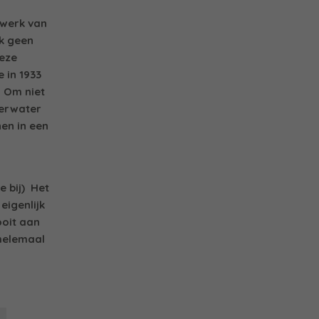
 werk van
ik geen
deze
 in 1933
. Om niet
erwater
en in een
e bij) Het
eigenlijk
ooit aan
 helemaal