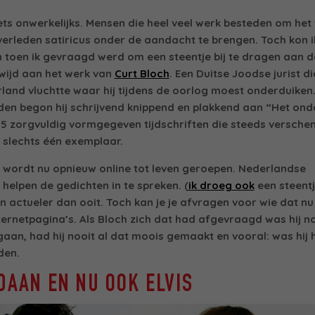
ets onwerkelijks. Mensen die heel veel werk besteden om het
verleden satiricus onder de aandacht te brengen. Toch kon 
 toen ik gevraagd werd om een steentje bij te dragen aan 
wijd aan het werk van
C
urt Bloch
. Een
Duitse Joodse jurist die
land vluchtte waar hij tijdens de oorlog moest onderduiken
den begon hij schrijvend knippend en plakkend aan
“
Het ond
5 zorgvuldig vormgegeven tijdschriften die steeds verschen
 slechts één exemplaar.
 wordt nu opnieuw online tot leven geroepen. Nederlandse
helpen de gedichten in te spreken. (
ik droeg ook
een steentj
n actueler dan ooit. Toch kan je je afvragen voor wie dat nu 
internetpagina’s. Als Bloch zich dat had afgevraagd was hij n
gaan, had hij nooit al dat moois gemaakt en vooral: was hij
den.
DAAN EN NU OOK ELVIS