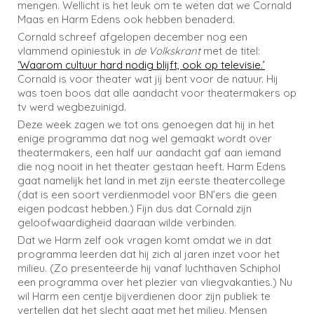
mengen. Wellicht is het leuk om te weten dat we Cornald
Maas en Harm Edens ook hebben benaderd.
Cornald schreef afgelopen december nog een
vlammend opiniestuk in
de Volkskrant
met de titel:
‘Waarom cultuur hard nodig blijft, ook op televisie.’
Cornald is voor theater wat jij bent voor de natuur. Hij
was toen boos dat alle aandacht voor theatermakers op
tv werd wegbezuinigd.
Deze week zagen we tot ons genoegen dat hij in het
enige programma dat nog wel gemaakt wordt over
theatermakers, een half uur aandacht gaf aan iemand
die nog nooit in het theater gestaan heeft. Harm Edens
gaat namelijk het land in met zijn eerste theatercollege
(dat is een soort verdienmodel voor BN’ers die geen
eigen podcast hebben.) Fijn dus dat Cornald zijn
geloofwaardigheid daaraan wilde verbinden.
Dat we Harm zelf ook vragen komt omdat we in dat
programma leerden dat hij zich al jaren inzet voor het
milieu. (Zo presenteerde hij vanaf luchthaven Schiphol
een programma over het plezier van vliegvakanties.) Nu
wil Harm een centje bijverdienen door zijn publiek te
vertellen dat het slecht gaat met het milieu. Mensen