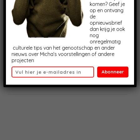
Micha toch goed genoeg bevonden voor uitzending.
komen? Geef je
De wereld ziet er inmiddels heel anders uit, maar de
op en ontvang
vraag hoe we ons vallend staande moeten houden is
de
er alleen maar relevanter op geworden.
opnieuwsbrief
dan krijg je ook
nog
onregelmatig
culturele tips van het genootschap en ander
nieuws over Micha’s voorstellingen of andere
projecten
Abonneer
Schrijf je in voor
de nieuwsbrief
om te weten wanneer
deze opnamen waar te zien zijn….