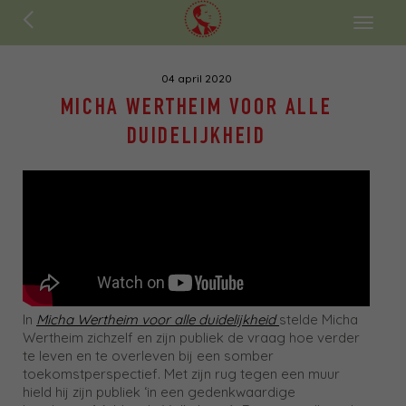
ENGLISH
Toggl
naviga
04 april 2020
MICHA WERTHEIM VOOR ALLE
DUIDELIJKHEID
In
Micha Wertheim voor alle duidelijkheid
stelde Micha
Wertheim zichzelf en zijn publiek de vraag hoe verder
te leven en te overleven bij een somber
toekomstperspectief. Met zijn rug tegen een muur
hield hij zijn publiek ‘in een gedenkwaardige