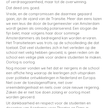
of verdraagzaamheid, maar tot de overwinning.
Dat deed ons goed.
Vrede, en de compromissen die daarmee gepaard
gaan, zijn de vijand van de Transitie. Meer dan eens lazen
we een leus die door de burgemeester van Amsterdam
wordt gezien als onnodig polariserend. Een slogan die
fijn bekt, maar volgens haar door sommige
Amsterdammers als bedreigend kan worden ervaren.
Het Transitieteam was trots op de schoolleiding die dat
toelaat. Dat veel studentes zich in het verleden op die
school niet veilig hebben gevoeld, is geen reden om de
school een veilige plek voor andere studenten te maken.
Oorlog is oorlog.
Nog mooier vonden we het dat er nergens in de school
een affiche hing waarop de leerlingen zich uitspraken
over politieke ontwikkelingen in Nederland en Europa.
Niet over de toeslagenaffaire, niet over
vreemdelingenhaat en niets over onze nieuwe regering.
Zaken die er niet toe doen zolang er oorlog moet
worden gevoerd.
Uit dankbaarheid en respect voor de studenten en
docenten van Academie voor Theater en Dans in