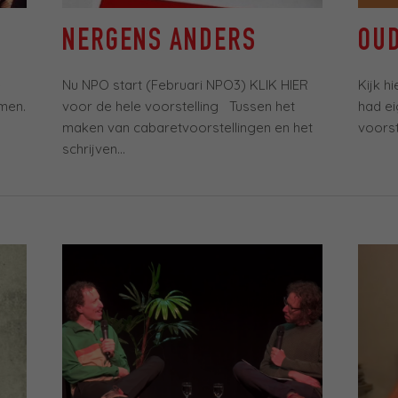
NERGENS ANDERS
OU
e
Nu NPO start (Februari NPO3) KLIK HIER
Kijk h
omen.
voor de hele voorstelling Tussen het
had ei
maken van cabaretvoorstellingen en het
voorste
schrijven...