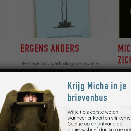
ERGENS ANDERS
MI
ZIC
Met Engelse ondertitelling Somewhere
Else by Micha Wertheim more info here
Kijk h
Krijg Micha in je
brievenbus
Wil je t als eerste weten
wanneer er kaarten vrij kome
Geef je op en ontvang de
opnieuwsbrief dan krijg je oo