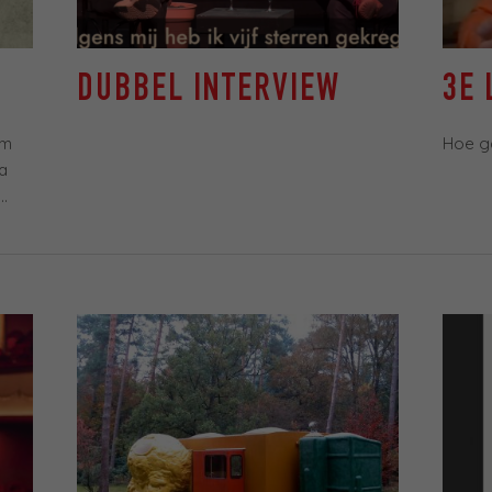
DUBBEL INTERVIEW
3E
im
Hoe ga
a
.