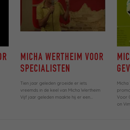
OR
MICHA WERTHEIM VOOR
MI
SPECIALISTEN
GE
Tien jaar geleden groeide er iets
Micha
vreemds in de keel van Micha Wertheim
promo
Vijf jaar geleden maakte hij er een...
Voor 
on Vi