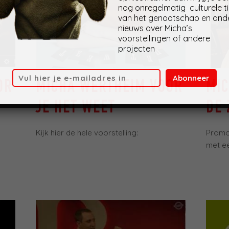
nog onregelmatig culturele t
van het genootschap en and
nieuws over Micha’s
voorstellingen of andere
projecten
Abonneer
OR
MICHA WERTHEIM VOOR
MI
JE HET WEET
DE 
Kijk hier de hele voorstelling:
Promo:
met 