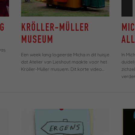
NG
KRÖLLER-MÜLLER
MI
MUSEUM
ALL
was
Een week lang logeerde Micha in dit huisje
In Mic
dat Atelier van Lieshout maakte voor het
duidel
Kröller-Müller musuem. Dit korte video...
zichze
verder