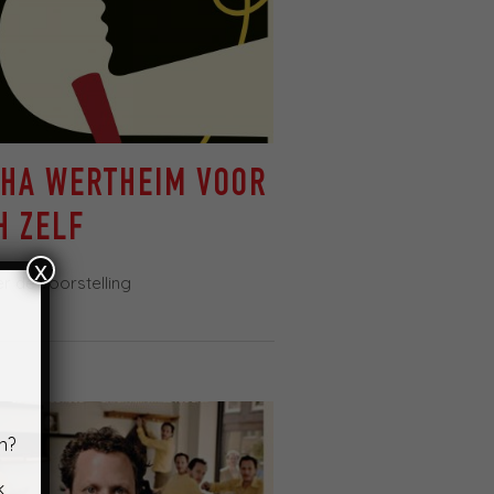
CHA WERTHEIM VOOR
H ZELF
x
ier de voorstelling
n?
k