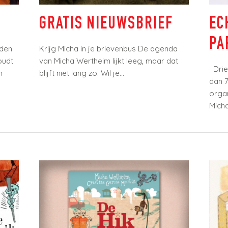
GRATIS NIEUWSBRIEF
ECH
PAP
nden
Krijg Micha in je brievenbus De agenda
udt
van Micha Wertheim lijkt leeg, maar dat
Drie 
blijft niet lang zo. Wil je...
dan 75
organi
Micha..