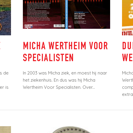
brievenbus
Wil je t als eerste weten
wanneer er kaarten vrij kome
Geef je op en ontvang de
opnieuwsbrief dan krijg je oo
nog onregelmatig culturele t
van het genootschap en and
MICHA WERTHEIM VOOR
DU
nieuws over Micha’s
voorstellingen of andere
SPECIALISTEN
WER
projecten
s de
In 2003 was Micha ziek, en moest hij naar
Micha
Abonneer
het ziekenhuis. En dus was hij Micha
Werth
r is
Wertheim Voor Specialisten. Over...
compl
extra’