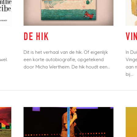
DE HIK
VI
Dit is het verhaal van de hik. Of eigenlijk
In Du
el.
een korte autobiografie, opgetekend
Vinger
door Micha Wertheim. De hik houdt een...
aan me
bij...
Krijg Micha in je