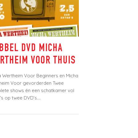
n?
k
ips
er
BBEL DVD MICHA
THEIM VOOR THUIS
 Wertheim Voor Beginners en Micha
eim Voor gevorderden Twee
ete shows én een schatkamer vol
s op twee DVD’s....