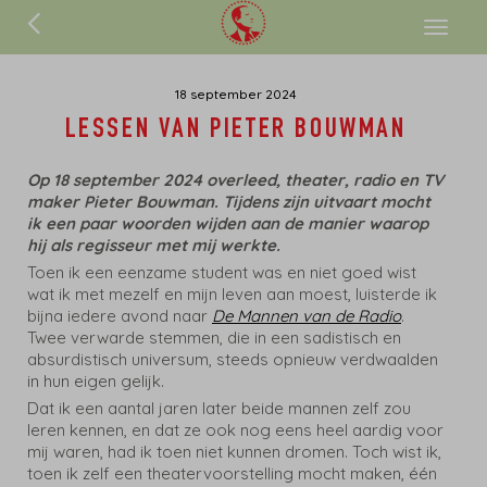
ENGLISH
Toggl
naviga
18 september 2024
LESSEN VAN PIETER BOUWMAN
Op 18 september 2024 overleed, theater, radio en TV
maker Pieter Bouwman. Tijdens zijn uitvaart mocht
ik een paar woorden wijden aan de manier waarop
hij als regisseur met mij werkte.
Toen ik een eenzame student was en niet goed wist
wat ik met mezelf en mijn leven aan moest, luisterde ik
bijna iedere avond naar
De Mannen van de Radio
.
Twee verwarde stemmen, die in een sadistisch en
absurdistisch universum, steeds opnieuw verdwaalden
in hun eigen gelijk.
Dat ik een aantal jaren later beide mannen zelf zou
leren kennen, en dat ze ook nog eens heel aardig voor
mij waren, had ik toen niet kunnen dromen. Toch wist ik,
toen ik zelf een theatervoorstelling mocht maken, één