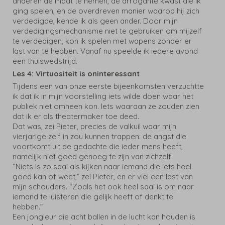
anderen de maat te nemen, de arrogante kwast die ik
ging spelen, en de overdreven manier waarop hij zich
verdedigde, kende ik als geen ander. Door mijn
verdedigingsmechanisme niet te gebruiken om mijzelf
te verdedigen, kon ik spelen met wapens zonder er
last van te hebben. Vanaf nu speelde ik iedere avond
een thuiswedstrijd.
Les 4: Virtuositeit is oninteressant
Tijdens een van onze eerste bijeenkomsten verzuchtte
ik dat ik in mijn voorstelling iets wilde doen waar het
publiek niet omheen kon. Iets waaraan ze zouden zien
dat ik er als theatermaker toe deed.
Dat was, zei Pieter, precies de valkuil waar mijn
vierjarige zelf in zou kunnen trappen: de angst die
voortkomt uit de gedachte die ieder mens heeft,
namelijk niet goed genoeg te zijn van zichzelf.
“Niets is zo saai als kijken naar iemand die iets heel
goed kan of weet,” zei Pieter, en er viel een last van
mijn schouders. “Zoals het ook heel saai is om naar
iemand te luisteren die gelijk heeft of denkt te
hebben.”
Een jongleur die acht ballen in de lucht kan houden is