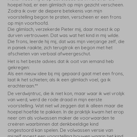
hoepel had, er een glimlach op mijn gezicht verscheen.
Zodra ik over de diepere betekenis van mijn
voorstelling begon te praten, verscheen er een frons
op mijn voorhoofd.
Die glimlach, verzekerde Pieter mij, daar moest ik op
durven vertrouwen. Dat was wat het kind in mij wilde.
Die frons, leerde hij mij, dat was mijn vierjarige zelf, die
in paniek raakte, zich terugtrok en begon met het
afschieten van verbaal afweergeschut.
Het is het beste advies dat ik ooit van iemand heb
gekregen:
Als een nieuw idee bij mij gepaard gaat met een frons,
laat ik het schieten; als ik een glimlach voel, ga ik
erachteraan.**
De verdwijntruc, die ik niet kon, maar waar ik wel vrolijk
van werd, werd de rode draad in mijn eerste
voorstelling. Wat niet wil zeggen dat ik alleen maar die
hoepel hoefde te pakken. In de praktijk kwam het erop
neer om als volwassen maker de voorwaarden te
creëren waarbinnen dat denkbeeldige kind
ongestoord kan spelen. De volwassen versie van
mijzelf moest een voorstelling bouwen waarin het kind