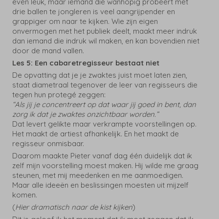
even leuk, maar iemand die wanhopig probeert met
drie ballen te jongleren is veel aangrijpender en
grappiger om naar te kijken. Wie zijn eigen
onvermogen met het publiek deelt, maakt meer indruk
dan iemand die indruk wil maken, en kan bovendien niet
door de mand vallen.
Les 5: Een cabaretregisseur bestaat niet
De opvatting dat je je zwaktes juist moet laten zien,
staat diametraal tegenover de leer van regisseurs die
tegen hun protegé zeggen:
“Als jij je concentreert op dat waar jij goed in bent, dan
zorg ik dat je zwaktes onzichtbaar worden.”
Dat levert gelikte maar verkrampte voorstellingen op.
Het maakt de artiest afhankelijk. En het maakt de
regisseur onmisbaar.
Daarom maakte Pieter vanaf dag één duidelijk dat ik
zelf mijn voorstelling moest maken. Hij wilde me graag
steunen, met mij meedenken en me aanmoedigen.
Maar alle ideeën en beslissingen moesten uit mijzelf
komen.
(
Hier dramatisch naar de kist kijken
)