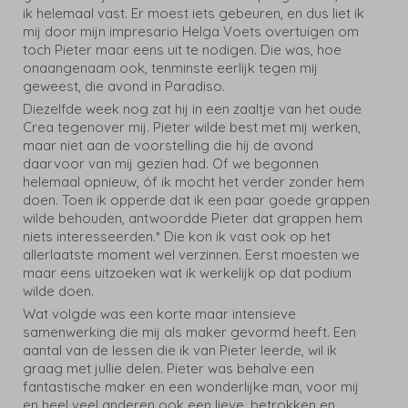
ik helemaal vast. Er moest iets gebeuren, en dus liet ik
mij door mijn impresario Helga Voets overtuigen om
toch Pieter maar eens uit te nodigen. Die was, hoe
onaangenaam ook, tenminste eerlijk tegen mij
geweest, die avond in Paradiso.
Diezelfde week nog zat hij in een zaaltje van het oude
Crea tegenover mij. Pieter wilde best met mij werken,
maar niet aan de voorstelling die hij de avond
daarvoor van mij gezien had. Of we begonnen
helemaal opnieuw, óf ik mocht het verder zonder hem
doen. Toen ik opperde dat ik een paar goede grappen
wilde behouden, antwoordde Pieter dat grappen hem
niets interesseerden.* Die kon ik vast ook op het
allerlaatste moment wel verzinnen. Eerst moesten we
maar eens uitzoeken wat ik werkelijk op dat podium
wilde doen.
Wat volgde was een korte maar intensieve
samenwerking die mij als maker gevormd heeft. Een
aantal van de lessen die ik van Pieter leerde, wil ik
graag met jullie delen. Pieter was behalve een
fantastische maker en een wonderlijke man, voor mij
en heel veel anderen ook een lieve, betrokken en