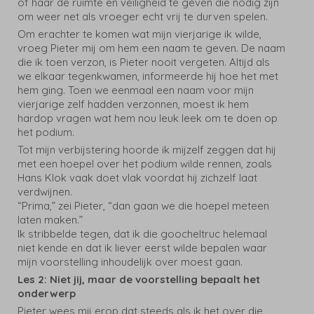
of haar de ruimte en veiligheid te geven die nodig zijn
om weer net als vroeger echt vrij te durven spelen.
Om erachter te komen wat mijn vierjarige ik wilde,
vroeg Pieter mij om hem een naam te geven. De naam
die ik toen verzon, is Pieter nooit vergeten. Altijd als
we elkaar tegenkwamen, informeerde hij hoe het met
hem ging. Toen we eenmaal een naam voor mijn
vierjarige zelf hadden verzonnen, moest ik hem
hardop vragen wat hem nou leuk leek om te doen op
het podium.
Tot mijn verbijstering hoorde ik mijzelf zeggen dat hij
met een hoepel over het podium wilde rennen, zoals
Hans Klok vaak doet vlak voordat hij zichzelf laat
verdwijnen.
“Prima,” zei Pieter, “dan gaan we die hoepel meteen
laten maken.”
Ik stribbelde tegen, dat ik die goocheltruc helemaal
niet kende en dat ik liever eerst wilde bepalen waar
mijn voorstelling inhoudelijk over moest gaan.
Les 2: Niet jij, maar de voorstelling bepaalt het
onderwerp
Pieter wees mij erop dat steeds als ik het over die