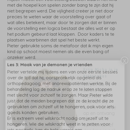
met die hoepel kon spelen zonder bang te zijn dat hij
niet begrepen werd. Die vijligheid creëer je niet door
precies te weten waar de voorstelling over gaat of
wat alles betekent, maar door te zorgen dat er binnen
de voorstelling een logica bestaat die alles wat er op
het podium gebeurd laat kloppen. Door kaders te te
plaatsen waarbinnen dat spel het beste werkt.
Pieter gebruikte soms de metafoor dat ik mijn eigen
kind op schoot moest nemen als die even bang of
onzeker werd.
x
Les 3: Maak van je demonen je vrienden
Krijg Micha in je
Pieter vertelde mij tijdens een van onze eerste sessies
brievenbus
over de tijd dat hij, oorspronkelijk opgeleid als
orthopedagoog, met anorexiapatiënten werkte. Bij de
Wil je t als
behandeling lag de nadruk erop ze te laten stoppen
eerste weten
met slecht voor zichzelf te zorgen. Maar Pieter wilde
wanneer er
juist dat de meiden begrepen dat ze de kracht die ze
kaarten vrij
gebruikten om zichzelf uit te hongeren, ook voor iets
komen? Geef je
goeds konden gebruiken.
op en ontvang
Er is extreem veel wilskracht nodig om jezelf uit te
de
hongeren. Wie die wilskracht weet in te zetten voor
opnieuwsbrief
iets positiefs, kan de hele wereld aan.