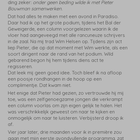
ding zeker:
onder geen beding wilde ik met Pieter
Bouwman samenwerken.
Dat had alles te maken met een avond in Paradiso.
Daar had ik op het grote podium, tijdens het Bal der
Geweigerde, een column voorgelezen waarin ik de
vloer had aangeveegd met alle rancuneuze schrijvers
in de zaal. Na mij trad Wim Helsen op. Tijdens zijn act
liep Pieter, die op dat moment met Wim werkte, als een
soort dirigent naar de rand van het podium. Wild
gebarend begon hij hem tijdens diens act te
regisseren.
Dat leek mij geen goed idee. Toch bleef ik na afloop
een poosje rondhangen in de hoop op een
complimentje. Dat kwam niet.
Het enige dat Pieter had gezien, zo vertrouwde hij mij
toe, was een zelfgenoegzame jongen die verkrampt
een column voorlas om zijn eigen gelijk te halen. Het
was verschrikkelijk geweest om naar te kijken en
onmogelijk om naar te luisteren. Verbijsterd droop ik
af.
Vier jaar later, drie maanden voor ik in première zou
gaan met mijn eerste avondvullende programma, zat