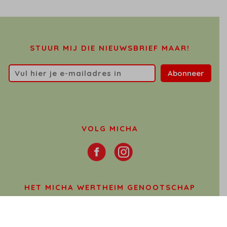
STUUR MIJ DIE NIEUWSBRIEF MAAR!
Abonneer
VOLG MICHA
HET MICHA WERTHEIM GENOOTSCHAP
Het Micha Wertheim Genootschap stelt zich ten doel
het werk van Micha Wertheim onder de aandacht van