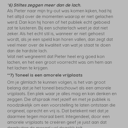
*
6) Stiltes zeggen meer dan de lach.
Als Pieter naar mijn try-out was komen kijken, had hij
het altijd over de momenten waarop er niet gelachen
werd. Dan kon hij horen of het publiek echt geboeid
zat te luisteren. Bij een schaterlach weet je dat niet
zeker. Als het echt stil is, wanneer er niet gehoest
wordt, als je een speld kan horen vallen, dan zegt dat
veel meer over de kwaliteit van wat je staat te doen
dan de hardste lach.
Wat niet wegneemt dat Pieter heel erg goed kon
lachen, en het een groot voorrecht was om hem aan
het lachen te krijgen.
**7) Toneel is een amorele vrijplaats
Om je glimlach te kunnen volgen, is het van groot
belang dat je het toneel beschouwt als een amorele
vrijplaats. Een plek waar je alles mag en kan denken en
zeggen. Die afspraak met jezelf en met je publiek is
noodzakelijk om een voorstelling te laten ontstaan die
origineel, oprecht en vrij is. Dat betekent niet dat je
daarmee tegen moraal bent. Integendeel, door een
amorele vrijplaats te creëren geef je juist aan dat
daarbuiten de moraal wel degelijk telt.