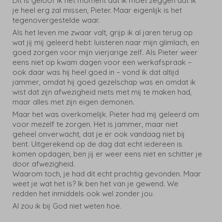
Dit is geloof ik het moment dat ik moet zeggen dat ik
je heel erg zal missen, Pieter. Maar eigenlijk is het
tegenovergestelde waar.
Als het leven me zwaar valt, grijp ik al jaren terug op
wat jij mij geleerd hebt: luisteren naar mijn glimlach, en
goed zorgen voor mijn vierjarige zelf. Als Pieter weer
eens niet op kwam dagen voor een werkafspraak –
ook daar was hij heel goed in – vond ik dat altijd
jammer, omdat hij goed gezelschap was en omdat ik
wist dat zijn afwezigheid niets met mij te maken had,
maar alles met zijn eigen demonen.
Maar het was overkomelijk. Pieter had mij geleerd om
voor mezelf te zorgen. Het is jammer, maar niet
geheel onverwacht, dat je er ook vandaag niet bij
bent. Uitgerekend op de dag dat echt iedereen is
komen opdagen, ben jij er weer eens niet en schitter je
door afwezigheid.
Waarom toch, je had dit echt prachtig gevonden. Maar
weet je wat het is? Ik ben het van je gewend. We
redden het inmiddels ook wel zonder jou.
Al zou ik bij God niet weten hoe.