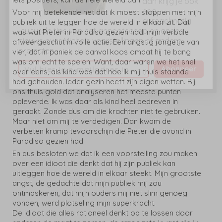
dan krijg je ook
nog
Voor mij betekende het dat ik moest stoppen met mijn
onregelmatig
publiek uit te leggen hoe de wereld in elkaar zit. Dat
culturele tips van het genootschap en ander
was wat Pieter in Paradiso gezien had: mijn verbale
nieuws over Micha’s voorstellingen of andere
afweergeschut in volle actie. Een angstig jongetje van
projecten
vier, dat in paniek de aanval koos omdat hij te bang
was om echt te spelen. Want, daar waren we het snel
Abonneer
over eens, als kind was dat hoe ik mij thuis staande
had gehouden. Ieder gezin heeft zijn eigen wetten. Bij
ons thuis gold dat analyseren het meeste punten
opleverde. Ik was daar als kind heel bedreven in
geraakt. Zonde dus om die krachten niet te gebruiken.
Maar niet om mij te verdedigen. Dan kwam de
verbeten kramp tevoorschijn die Pieter die avond in
Paradiso gezien had.
En dus besloten we dat ik een voorstelling zou maken
over een idioot die denkt dat hij zijn publiek kan
uitleggen hoe de wereld in elkaar steekt. Mijn grootste
angst, de gedachte dat mijn publiek mij zou
ontmaskeren, dat mijn ouders mij niet slim genoeg
vonden, werd plotseling mijn superkracht.
De idioot die alles rationeel denkt op te lossen door