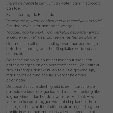
vieren de
hoogst
e tijd
” vult van Koten daar in staccato
aan toe.
Even later legt de Bie uit dat:
”
simplisme is, vrede hebben met je menselijke onvrede
.”
Om daar even later aan toe te voegen:
“
politiek, nog kerkelijk, nog werkelijk, gebonden
wij
zijn:
erkennen wij niet meer dan één isme, het simplisme
.”
Daarna schakelt de uitzending over naar een zaaltje in
hotel Krasnaposly waar het Simplisties verbond zich
uiteenzet.
De scene die volgt houdt het midden tussen een
politiek congres en een persconferentie. Ze voltrekt
zich iets trager dan we nu op televisie gewend zijn,
maar heeft de tand des tijds verder helemaal
doorstaan.
De absurdistische plechtigheid is een haarscherpe
parodie op iedere organisatie die zichzelf belangrijker
is gaan vinden dan het doel waartoe ze dient. Hoe
vaker de heren, uitleggen wat het simplisme is, hoe
duidelijker het wordt dat dit een stroming is die geen
positie in wil nemen, maar ons wil verlijden ons eigen