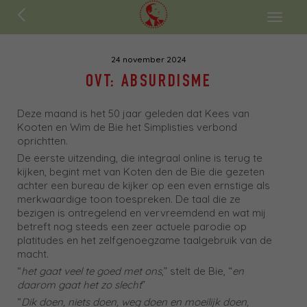
ENGLISH
Toggl
naviga
24 november 2024
OVT: ABSURDISME
Deze maand is het 50 jaar geleden dat Kees van
Kooten en Wim de Bie het Simplisties verbond
oprichtten.
De eerste uitzending, die integraal online is terug te
kijken, begint met van Koten den de Bie die gezeten
achter een bureau de kijker op een even ernstige als
merkwaardige toon toespreken. De taal die ze
bezigen is ontregelend en vervreemdend en wat mij
betreft nog steeds een zeer actuele parodie op
platitudes en het zelfgenoegzame taalgebruik van de
macht.
“
het gaat veel te goed met ons
,” stelt de Bie, “
en
daarom gaat het zo slecht
”
“
Dik doen, niets doen, weg doen en moeilijk doen,