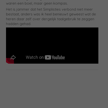
waren een boel, maar geen kompas.
Het is jammer dat het Simplisties verbond niet meer
bestaat, anders was ik heel benieuwt geweest wat de
heren daar zelf over dergelijk taalgebruik te zeggen
hadden gehad.