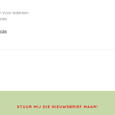
m Voor Iedereen
edie
edie
STUUR MIJ DIE NIEUWSBRIEF MAAR!