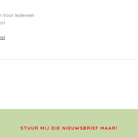
m Voor Iedereen
est
est
STUUR MIJ DIE NIEUWSBRIEF MAAR!