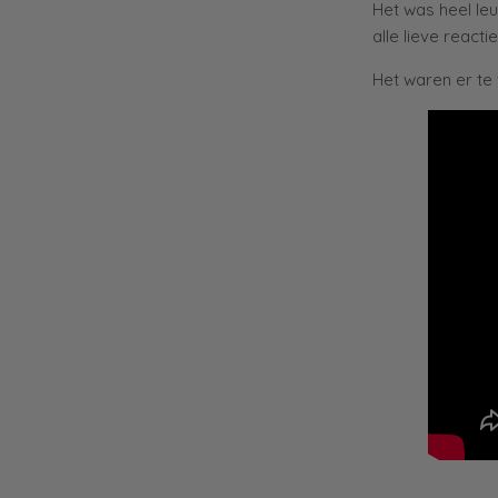
Het was heel le
alle lieve react
Het waren er te