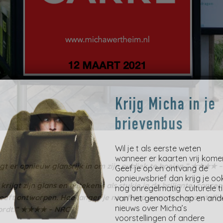
Krijg Micha in je
brievenbus
Wil je t als eerste weten
wanneer er kaarten vrij kome
t er opnieuw glansrijk in om zijn publiek te boeien.”
★★★★ –
Geef je op en ontvang de
opnieuwsbrief dan krijg je oo
 krijgt zijn glans en betekenis als stukje in de briljante, conce
nog onregelmatig culturele t
eft ontworpen. Hoe langer je na afloop over deze voorstelli
van het genootschap en and
nieuws over Micha’s
wordt.” ★★★★ – NRC
voorstellingen of andere