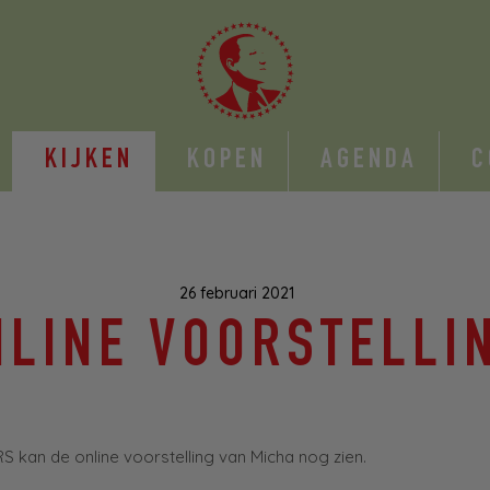
KIJKEN
KOPEN
AGENDA
C
26 februari 2021
NLINE VOORSTELLI
kan de online voorstelling van Micha nog zien.