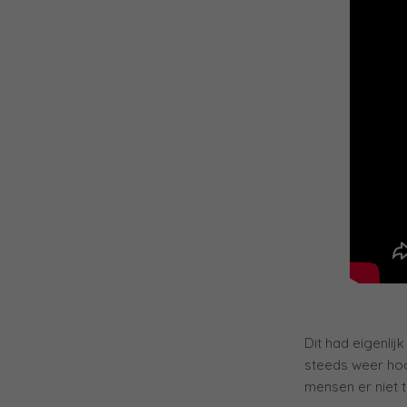
Dit had eigenlij
steeds weer hoo
mensen er niet 